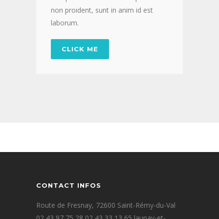
non proident, sunt in anim id est
laborum.
CLICK ME
CONTACT INFOS
Route de Fresnay, 72600 Saint-Rémy-du-Val
02 43 97 75 28 02 43 33 13 65 launay-et-