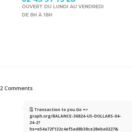
OUVERT DU LUNDI AU VENDREDI
DE 8H À 18H
2 Comments
🗓 Transaction to you.Go =>
graph.org/BALANCE-36824-US-DOLLARS-04-
24-2?
hs=e54a72f132c4ef5ad8b38ce28eba0227&