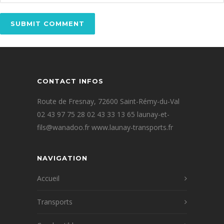
CONTACT INFOS
Route de Fresnay, 72600 Saint-Rémy-du-Val
02 43 97 75 28 02 43 33 13 65 launay-et-
fils@wanadoo.fr www.launay-transports.fr
NAVIGATION
Accueil
Transports