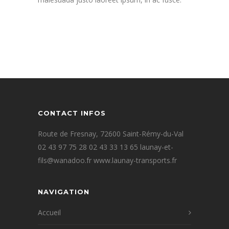
CONTACT INFOS
Route de Fresnay, 72600 Saint-Rémy-du-Val
02 43 97 75 28 02 43 33 13 65 launay-et-
fils@wanadoo.fr www.launay-transports.fr
NAVIGATION
Accueil