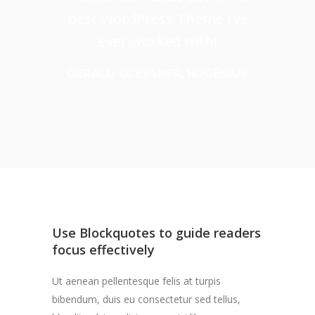
best WordPress Theme I’ve
ever worked with!
GERALD GLESSNER, HUGENIUS
Use Blockquotes to guide readers
focus effectively
Ut aenean pellentesque felis at turpis
bibendum, duis eu consectetur sed tellus,