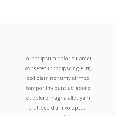
Lorem ipsum dolor sit amet,
Lore
consetetur sadipscing elitr,
cons
sed diam nonumy eirmod
sed
tempor invidunt ut labore
tem
et dolore magna aliquyam
et 
erat, sed diam voluptua.
er