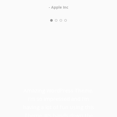
- Apple Inc
Amazing WordPress Theme.
I’m so impressed and I’m
having a lot of fun using this
Theme. It’s hands down the