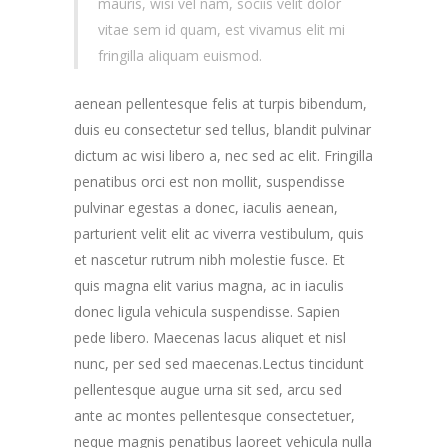
mauris, wisi vel nam, sociis velit dolor
vitae sem id quam, est vivamus elit mi
fringilla aliquam euismod.
aenean pellentesque felis at turpis bibendum,
duis eu consectetur sed tellus, blandit pulvinar
dictum ac wisi libero a, nec sed ac elit. Fringilla
penatibus orci est non mollit, suspendisse
pulvinar egestas a donec, iaculis aenean,
parturient velit elit ac viverra vestibulum, quis
et nascetur rutrum nibh molestie fusce. Et
quis magna elit varius magna, ac in iaculis
donec ligula vehicula suspendisse. Sapien
pede libero. Maecenas lacus aliquet et nisl
nunc, per sed sed maecenas.Lectus tincidunt
pellentesque augue urna sit sed, arcu sed
ante ac montes pellentesque consectetuer,
neque magnis penatibus laoreet vehicula nulla