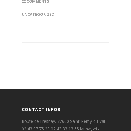
22 COMMENTS
UNCATEGORIZED
CONTACT INFOS
Route de Fresnay, 72600 Saint-Rémy-du-Val
02 43 97 75 28 02 43 33 13 65 launay-et-