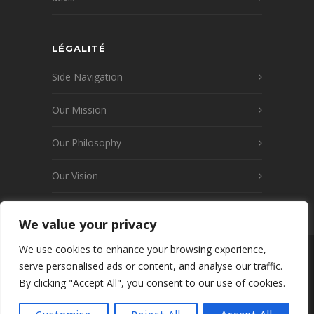
LÉGALITÉ
Side Navigation
Our Mission
Our Philosophy
Our Vision
We value your privacy
We use cookies to enhance your browsing experience,
© 2026 www.launay-transports.fr v2
serve personalised ads or content, and analyse our traffic.
Wordpress · Tous droits réservés · créé par
By clicking "Accept All", you consent to our use of cookies.
WEBKIWIX/WEB7 SAS - Mentions légales -
Politique de confidentialité - C.G.Transport